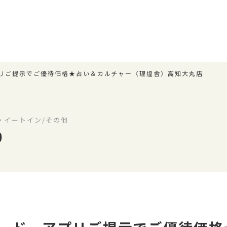
リご提示でご優待価格★占い＆カルチャー〈理煌舎〉高知大丸店
・イートイン/その他
0