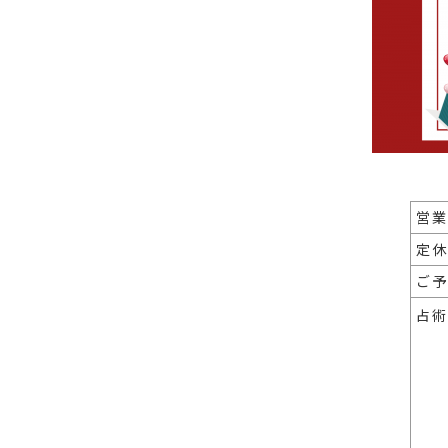
営業
定休
ご予
占術