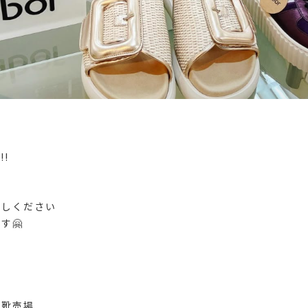
!
で
越しください
す🤗
靴売場