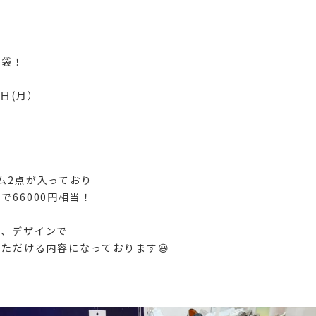
福袋！
日(月）
ム2点が入っており
で66000円相当！
と、デザインで
ただける内容になっております😃