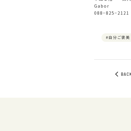
Gabor
088−825−2121
自分ご褒美
BAC