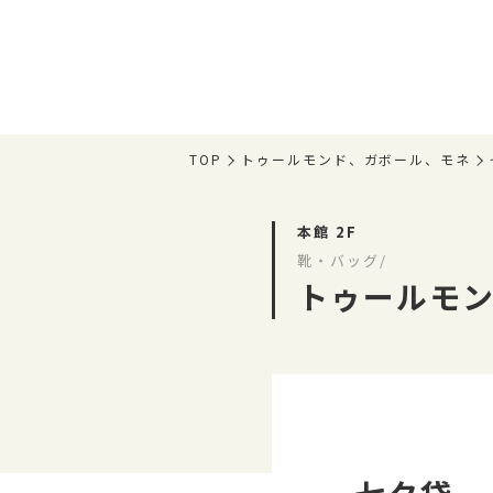
TOP
トゥールモンド、ガボール、モネ
本館 2F
靴・バッグ/
トゥールモ