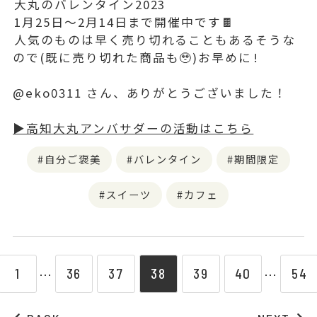
⁡大丸のバレンタイン2023
⁡1月25日～2月14日まで開催中です🍫
⁡人気のものは早く売り切れることもあるそうな
ので(既に売り切れた商品も🥹)お早めに⁡!
@eko0311 さん、ありがとうございました！
▶︎高知大丸アンバサダーの活動はこちら
自分ご褒美
バレンタイン
期間限定
スイーツ
カフェ
1
36
37
38
39
40
54
⋯
⋯