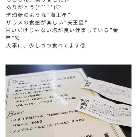
⁡ありがとう(*´˘`*)♡⁡
⁡琥珀糖のような”海王星”⁡
⁡ザラメの食感が楽しい”天王星”⁡
甘いだけじゃない塩が良い仕事している”金
星”🪐⁡⁡
⁡大事に、少しづつ食べてます🥺
⁡⁡