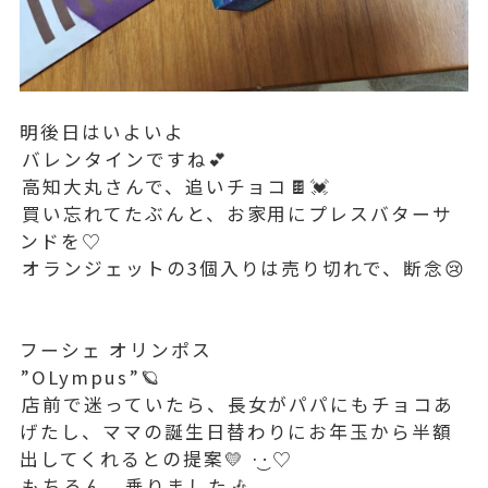
明後日はいよいよ⁡
⁡バレンタインですね︎💕⁡
⁡高知大丸さんで、追いチョコ⁡🍫💓
⁡買い忘れてたぶんと、お家用にプレスバターサ
ンドを♡⁡⁡
⁡オランジェットの3個入りは売り切れで、断念😢
⁡⁡
⁡⁡
フーシェ オリンポス
”OLympus”🪐⁡
⁡店前で迷っていたら、長女がパパにもチョコあ
げたし、ママの誕生日替わりにお年玉から半額
出してくれるとの提案💛‪ ·͜·♡‬⁡
⁡もちろん、乗りました🎶⁡