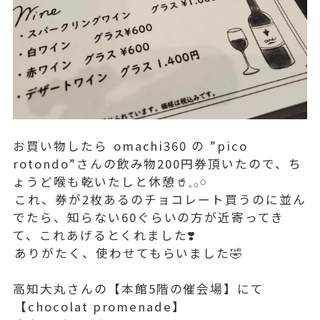
お買い物したら ⁡omachi360 の ”pico
rotondo”さんの飲み物200円券頂いたので、ち
ょうど喉も乾いたしと休憩🥤𓈒𓂂𓏸⁡
⁡これ、券が2枚あるのチョコレート買うのに並ん
でたら、知らない60ぐらいの方が近寄ってき
て、これあげるとくれました❣️
⁡ありがたく、使わせてもらいました🤣⁡
⁡⁡
高知大丸さんの【本館5階の催会場】にて⁡⁡
⁡【chocolat promenade】⁡